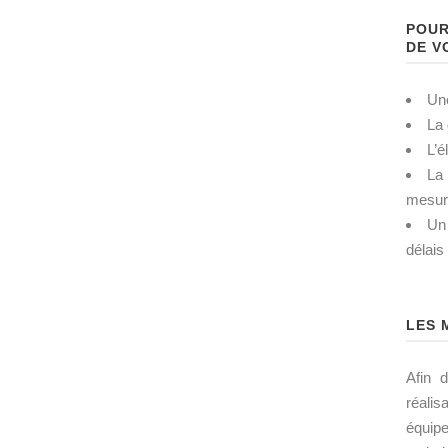
POUR
DE V
Une
La 
L’é
La 
mesur
Un 
délais
LES 
Afin d
réalis
équip