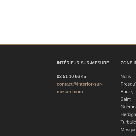
INTÉRIEUR SUR-MESURE
ZONE 
02 51 10 66 45
Nous 
contact@interior-sur-
Presqu
mesure.com
Baule, 
Saint
Guéra
Herbig
Turball
Mesque