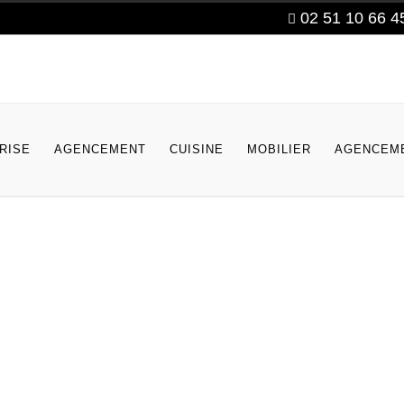
02 51 10 66 4
RISE
AGENCEMENT
CUISINE
MOBILIER
AGENCEME
Chambre
Salle De Bain
Bibliothèque
Dressing
Placard