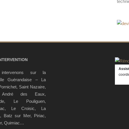
techni
INTERVENTION
Assis
intervenons sur la
coordi
’île Guérandaise – La
Pornichet, Saint Nazaire,
 André des Eaux,
nde, Le Pouliguen,
nac, Le Croisic, La
e, Batz sur Mer, Piriac,
r, Quimiac…